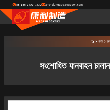
86-186-5455-9530
zhengjuntrade@outlook.com
পণ্য
ফ্ল
সংশোধিত যানবাহন চালান ফ্