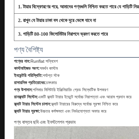
1. টায়ার বিস্ফোরণের পরে, আমাদের পণ্যগুলি নিশ্চিত করতে পারে যে গাড়িটি নিয়ন্
2. রাখুন যে টায়ার চাকা বস থেকে দূরে ভেঙ্গে যাবে না
3. গাড়িটি 80-100 কিলোমিটার নিরাপদে ভ্রমণ করতে পারে
পণ্য বৈশিষ্ট্য
পণ্যের নাম:
Runflat সন্নিবেশ
কাস্টমাইজড অংশ:
সমর্থন কাস্টম
ইনভেন্টরি পরিস্থিতি:
পর্যাপ্ত স্টক
রাসায়নিক প্রতিরোধের:
চমৎকার
পণ্য উপাদান:
পলিমার মিলিটারি ইঞ্জিনিয়ারিং গ্রেড সিন্থেটিক উপকরণ
রানফ্ল্যাট সিস্টেম:
একটি ফ্ল্যাট টায়ার ইভেন্টে সর্বোচ্চ নিরাপত্তা এবং আরাম প্রদান করে
ফ্ল্যাট টায়ার সিস্টেম চালান:
ফ্ল্যাট টায়ারের বিরুদ্ধে সর্বোচ্চ সুরক্ষা নিশ্চিত করে
ফ্ল্যাট টায়ার সুরক্ষা:
উচ্চতর কর্মক্ষমতা এবং নির্ভরযোগ্যতা অফার করে
পণ্য বাস্তব ছবি এবং ইনস্টলেশন প্রভাব