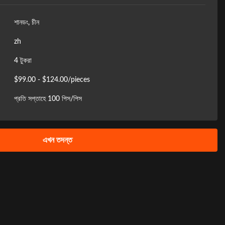
শানডং, চীন
zh
4 টুকরা
$99.00 - $124.00/pieces
প্রতি সপ্তাহে 100 পিস/পিস
এখন তদন্ত