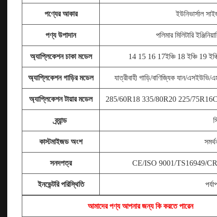
পণ্যের আকার
ইউনিভার্সাল সা
পণ্য উপাদান
পলিমার মিলিটারি ইঞ্জিনিয
অ্যাপ্লিকেশন চাকা মডেল
14 15 16 17
ইঞ্চি 18 ইঞ্চি 19 ইঞ্
অ্যাপ্লিকেশন গাড়ির মডেল
যাত্রীবাহী গাড়ি/বাণিজ্যিক যান/এসইউভি/এ
অ্যাপ্লিকেশন টায়ার মডেল
285/60R18 335/80R20 225/75R16C 
ব্র্যান্ড
স
কাস্টমাইজড অংশ
সমর্থ
সনদপত্র
CE/ISO 9001/TS16949/CRA
ইনভেন্টরি পরিস্থিতি
পর্যা
আমাদের পণ্য আপনার জন্য কি করতে পারেন