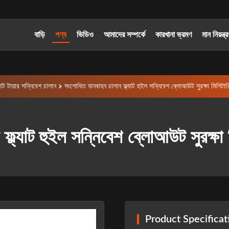
বাড়ি
পণ্য
ভিডিও
আমাদের সম্পর্কে
কারখানা ভ্রমণ
মান নিয়ন্ত্
্যাট টায়ার সন্নিবেশ চালান
সংশোধিত যানবাহন চালান ফ্ল্যাট হুইল সন্নিবেশ ব্লোআউট সুরক্ষা মিলিটারি র
ল্যাট হুইল সন্নিবেশ ব্লোআউট সুরক্ষা মিল
Product Specificat