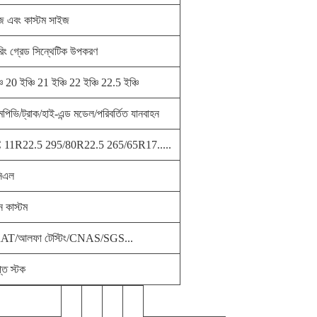
ইজ এবং কাস্টম সাইজ
়ারিং গ্রেড সিন্থেটিক উপকরণ
চি 20 ইঞ্চি 21 ইঞ্চি 22 ইঞ্চি 22.5 ইঞ্চি
মপিভি/ট্রাক/হাই-এন্ড মডেল/পরিবর্তিত যানবাহন
11R22.5 295/80R22.5 265/65R17.....
িএল
ন কাস্টম
T/আলফা টেস্টিং/CNAS/SGS...
প্ত স্টক