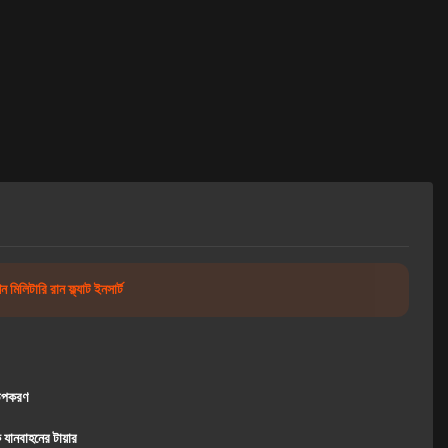
িলিটারি রান ফ্ল্যাট ইনসার্ট
উপকরণ
 যানবাহনের টায়ার