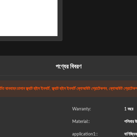
পণ্যের বিবরণ
তিত যানবাহন চালান ফ্ল্যাট হুইল ইনসার্ট
,
ফ্ল্যাট হুইল ইনসার্ট ব্লোআউট প্রোটেকশন
,
ব্লোআউট প্রোটেকশন ম
Warranty:
1 বছর
Material::
পলিমার 
application1::
বাণিজ্যিক