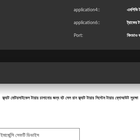
application4::
এমপিভি ট
application6::
ট্রাকের ট
Port:
কিংডাও বা
ফ্ল্যাট মোটরসাইকেল টায়ার চালানোর জন্য হট সেল রান ফ্ল্যাট টায়ার সিস্টেম টায়ার ব্লোআউট সুরক্ষা
 ইমার্জেন্সি সেফটি ডিভাইস