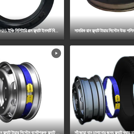
প্যাসেঞ্জার কার 12-25 ইঞ্চি মিলিটারি রান ফ্ল্যাট ইনসার্ট বিস্ফোরণরোধী
OEM ODM রান ফ্ল্যাট টায়ার সিস্টেম বুলেটপ্রুফ ফ্ল্যাট টায়ার সুরক্ষা