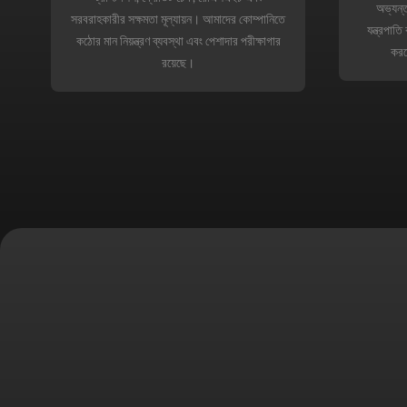
অভ্যন্
সরবরাহকারীর সক্ষমতা মূল্যায়ন। আমাদের কোম্পানিতে
যন্ত্রপাত
কঠোর মান নিয়ন্ত্রণ ব্যবস্থা এবং পেশাদার পরীক্ষাগার
করত
রয়েছে।