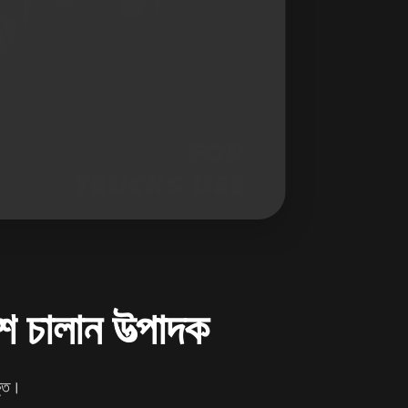
েশ চালান উত্পাদক
ুক্ত।