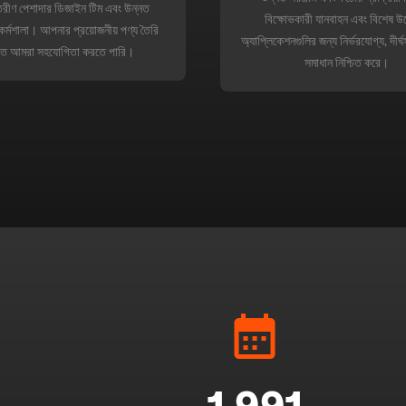
তরীণ পেশাদার ডিজাইন টিম এবং উন্নত
বিক্ষোভকারী যানবাহন এবং বিশেষ উদ্
ি কর্মশালা। আপনার প্রয়োজনীয় পণ্য তৈরি
অ্যাপ্লিকেশনগুলির জন্য নির্ভরযোগ্য, দীর্ঘস
ে আমরা সহযোগিতা করতে পারি।
সমাধান নিশ্চিত করে।