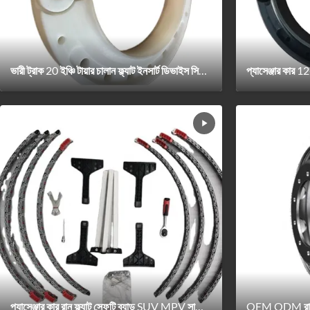
ভারী ট্রাক 20 ইঞ্চি টায়ার চালান ফ্ল্যাট ইনসার্ট ডিভাইস সিস্টেম 285/60R18 335/80R20
প্যাসেঞ্জার কার রান ফ্ল্যাট সেফটি ব্যান্ড SUV MPV সাপোর্ট রিং সিস্টেম