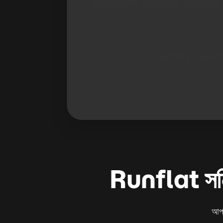
Runflat সন
আপনা