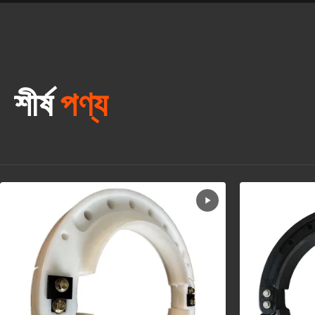
শীর্ষ
পণ্য