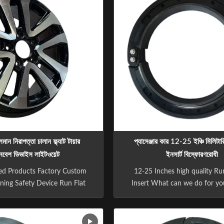
মান নিরাপত্তা চালান ফ্ল্যাট টায়ার
প্যাসেঞ্জার কার 12-25 ইঞ্চি মিলিটারি 
নিবেশ ডিভাইস লাইটওয়েট
ইনসার্ট বিস্ফোরণরোধী
ed Products Factory Custom
12-25 Inches high quality Run
ning Safety Device Run Flat
Insert What can we do for you
ert RunFlat Products and
responsibility to help you impr
nFlat systems (also known as
safety and Avoid all safety acc
erts) are bolted onto wheel
product will guarantee the driv