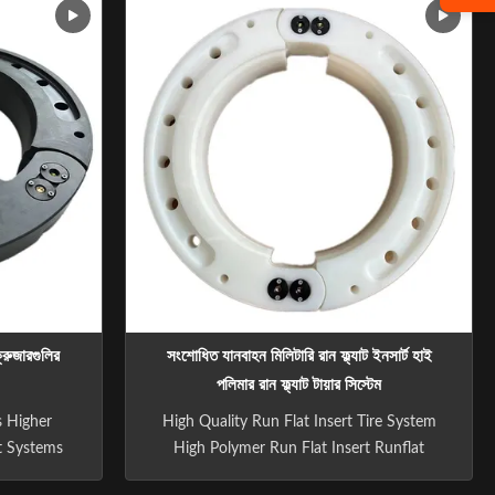
 Color:
Tyre System Inserts are made of polymer
Size And
engineering grade synthetic materials and
Passenger
are available in black color. In order to
cle /SUV/
meet your ...
 ক্রুজারগুলির
সংশোধিত যানবাহন মিলিটারি রান ফ্ল্যাট ইনসার্ট হাই
পলিমার রান ফ্ল্যাট টায়ার সিস্টেম
s Higher
High Quality Run Flat Insert Tire System
at Systems
High Polymer Run Flat Insert Runflat
on to the
Inserts Technical Support and Services We