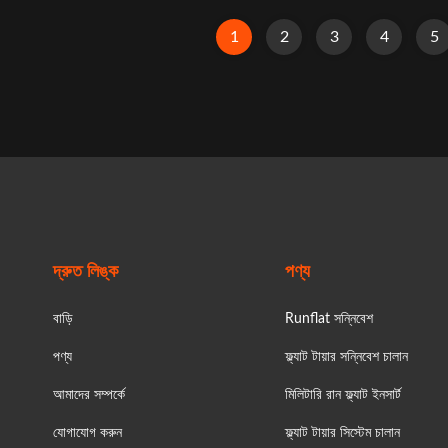
4 15 16 17 INCH 18INCH
problem of flat tyres with Con
INCH 21 INCH 22 INCH 22.5
Inserts. Made from high-q
1
2
3
4
5
 Black/White Size: Universal
Polyurethane, these inserts h
Custom Size Compatibility:
compression set and are suita
Car/Commercial Vehicle/ ...
range of vehicles. They ar
দ্রুত লিঙ্ক
পণ্য
বাড়ি
Runflat সন্নিবেশ
পণ্য
ফ্ল্যাট টায়ার সন্নিবেশ চালান
আমাদের সম্পর্কে
মিলিটারি রান ফ্ল্যাট ইনসার্ট
যোগাযোগ করুন
ফ্ল্যাট টায়ার সিস্টেম চালান