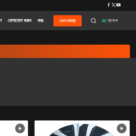
রণ
যোগাযোগ করুন
খবর
এখন তদন্ত
বাংলা
▼