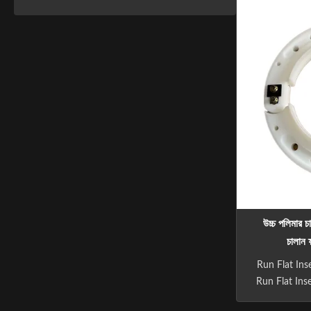
bullet-proo
vehicles.
customiz
requ
উচ্চ পলিমার চ
চালান ফ
Run Flat Ins
Run Flat Ins
Tyre System: