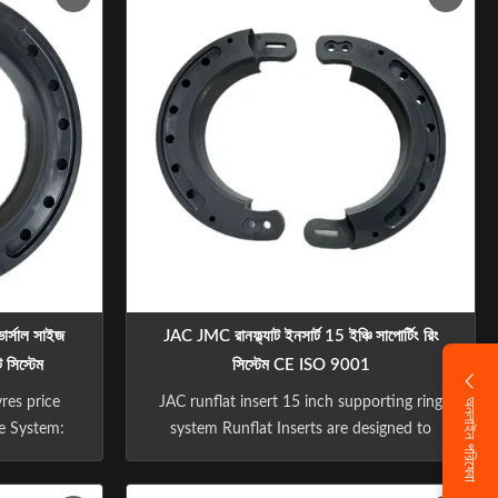
ter the tire
driving safety of the driver in the first time
iver has
after the tire burst, to ensure that the
driver has ...
ভার্সাল সাইজ
JAC JMC রানফ্ল্যাট ইনসার্ট 15 ইঞ্চি সাপোর্টিং রিং
ট সিস্টেম
সিস্টেম CE ISO 9001
res price
JAC runflat insert 15 inch supporting ring
অনলাইন পরিষেবা
re System:
system Runflat Inserts are designed to
del: 14 15
provide flat tyre protection for the Run
 20 INCH
Flat Tyre System. High quality Run Flat