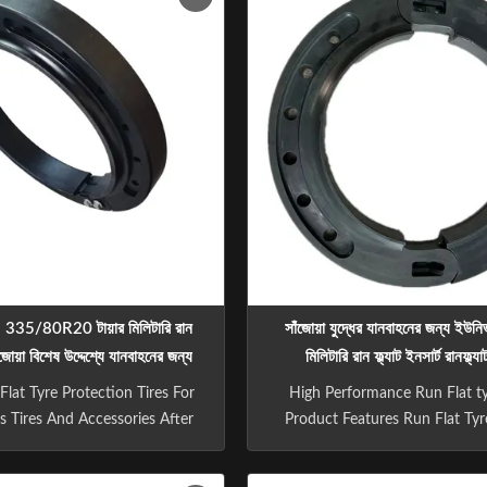
upport the tyre when flat,
of the driver in the first time af
e vehicle to continue driving
burst, to ensure that the dr
r up to 100km following ...
enough ...
35/80R20 টায়ার মিলিটারি রান
সাঁজোয়া যুদ্ধের যানবাহনের জন্য ইউনি
সাঁজোয়া বিশেষ উদ্দেশ্যে যানবাহনের জন্য
মিলিটারি রান ফ্ল্যাট ইনসার্ট রানফ্ল্যা
Flat Tyre Protection Tires For
High Performance Run Flat ty
 Tires And Accessories After
Product Features Run Flat Ty
, the endurance is 80-100km,
Run Flat Tire Inserts Wheel Mo
r armored vehicles, refitted
16 17 INCH 18INCH 19INCH