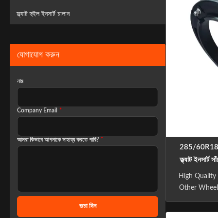
rims and s
ফ্ল্যাট হুইল ইনসার্ট চালান
allowing th
safely fo
যোগাযোগ করুন
নাম
Company Email
*
আমরা কিভাবে আপনাকে সাহায্য করতে পারি?
*
285/60R18 3
ফ্ল্যাট ইনসার্ট 
High Quality 
Other Wheels
a flat tire
জমা দিন
suitable fo