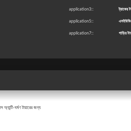
application3::
ট্রাকের ট
application5::
এসইউভি ট
application7::
গাড়ির টা
েস অ্যান্টি-ঘর্ষণ টায়ারের জন্য