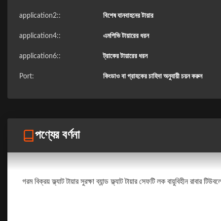
application2::
বিশেষ যানবাহনের টায়ার
application4::
এমপিভি টায়ারের ধরন
application6::
ট্রাকের টায়ারের ধরন
Port:
কিংডাও বা গ্রাহকের চাহিদা অনুযায়ী চয়ন করুন
পণ্যের বর্ণনা
গরম বিক্রয় ফ্ল্যাট টায়ার সুরক্ষা ব্যান্ড ফ্ল্যাট টায়ার সেফটি লক বায়ুবিহীন রাবার টিউবল