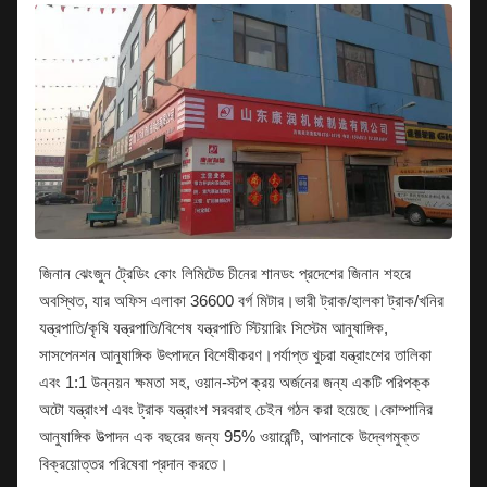
জিনান ঝেংজুন ট্রেডিং কোং লিমিটেড চীনের শানডং প্রদেশের জিনান শহরে
অবস্থিত, যার অফিস এলাকা 36600 বর্গ মিটার।ভারী ট্রাক/হালকা ট্রাক/খনির
যন্ত্রপাতি/কৃষি যন্ত্রপাতি/বিশেষ যন্ত্রপাতি স্টিয়ারিং সিস্টেম আনুষাঙ্গিক,
সাসপেনশন আনুষাঙ্গিক উৎপাদনে বিশেষীকরণ।পর্যাপ্ত খুচরা যন্ত্রাংশের তালিকা
এবং 1:1 উন্নয়ন ক্ষমতা সহ, ওয়ান-স্টপ ক্রয় অর্জনের জন্য একটি পরিপক্ক
অটো যন্ত্রাংশ এবং ট্রাক যন্ত্রাংশ সরবরাহ চেইন গঠন করা হয়েছে।কোম্পানির
আনুষাঙ্গিক উত্পাদন এক বছরের জন্য 95% ওয়ারেন্টি, আপনাকে উদ্বেগমুক্ত
বিক্রয়োত্তর পরিষেবা প্রদান করতে।