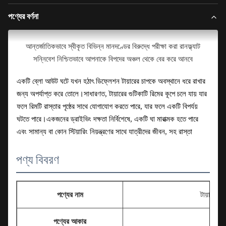
পণ্যের বর্ণনা
আন্তর্জাতিকভাবে স্বীকৃত বিভিন্ন মানদণ্ডের বিরুদ্ধে পরীক্ষা করা রানফ্ল্যাট
সন্নিবেশ নিশ্চিতভাবে আপনাকে বিপদের অঞ্চল থেকে বের করে আনবে
একটি ব্লো আউট ঘটে যখন হঠাৎ ডিফ্লেশন টায়ারের চাপকে অবস্থানে ধরে রাখার
জন্য অপর্যাপ্ত করে তোলে।সাধারণত, টায়ারের গুটিকাটি রিমের কূপে চলে যায় যার
ফলে রিমটি রাস্তার পৃষ্ঠের সাথে যোগাযোগ করতে পারে, যার ফলে একটি বিপর্যয়
ঘটতে পারে।একজনের ড্রাইভিং দক্ষতা নির্বিশেষে, একটি ঘা মারাত্মক হতে পারে
এবং সামান্য বা কোন স্টিয়ারিং নিয়ন্ত্রণের সাথে যাত্রীদের জীবন, সহ রাস্তা
ব্যবহারকারী এবং নিজের জীবন ঝুঁকির মধ্যে পড়তে পারে।
পণ্য বিবরণ
আমাদের দৃষ্টিভঙ্গি হল গাড়ি চালানোর সময় আপনার জীবন রক্ষা করা।
আমাদের লক্ষ্য হল আপনাকে বাজারে উপলব্ধ সেরা টায়ার ব্যান্ড সরবরাহ করা।
পণ্যের নাম
টায়ার বিস
পণ্যের আকার