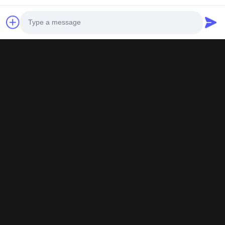
সমস্ত পরীক্ষার শংসাপত্রগুলি সত্য এবং কার্যকর, যে কোনও স
Photo
Video Call
Audio Call