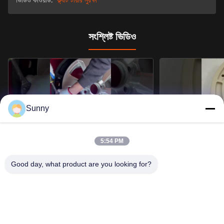
ভিডিও কীওয়ার্ড:
ফ্ল্যাট টায়ার সুরক্ষা
সংশ্লিষ্ট ভিডিও
Sunny
00:34
5:54 PM
টায়ার রিমস 225/45ZR18 235/55R18
কম্প্রেশন সেট বৃত্তাকার ফ্ল্
235/65ZR1 এর জন্য ফ্ল্যাট টায়ার ব্যান্ড সিস্টেম চালান
ইনসার্ট সঙ্গে ঘর্ষণ প্রতিরো
Good day, what product are you looking for?
অন্যান্য ভিডিও
অন্যান্য ভিডিও
ভিডিও জোন