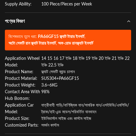
Supply Ability:
100 Piece/Pieces per Week
পণ্যের বিবরণ
বিশেষভাবে তুলে ধরা:
PA66GF15 ফ্ল্যাট টায়ার ইনসার্ট
,
অটো সেফটি রান ফ্ল্যাট টায়ার ইনসার্ট
,
অফ-রোড রানফ্ল্যাট ইনসার্ট
Application Wheel
14 15 16 17 ইঞ্চি 18 ইঞ্চি 19 ইঞ্চি 20 ইঞ্চি 21 ইঞ্চি 22
Model:
ইঞ্চি 22.5 ইঞ্চি
Product Name:
ফ্ল্যাট সেফটি ব্যান্ড চালান
Product Material:
SUS304+PA66GF15
Product Weight:
3.6~6KG
Contact Area With
98%
Hub Bottom:
Application Car
যাত্রীবাহী গাড়ি/বাণিজ্যিক যান/সামরিক যান/এসইউভি/এমপিভি/
Model:
ট্রাক/হাই-এন্ড মডেল/পরিবর্তিত যানবাহন
Product Size:
ইউনিভার্সাল সাইজ এবং কাস্টম সাইজ
Customized Parts:
সমর্থন কাস্টম