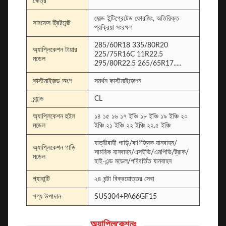
ক্ষেত্র
মোল্ড ইন্টিগ্রেটেড ফোরজিং, অতিরিক্ত
সারফেস ট্রিটমেন্ট
প্রক্রিয়া সংরক্ষণ
285/60R18 335/80R20
অ্যাপ্লিকেশন টায়ার
225/75R16C 11R22.5
মডেল
295/80R22.5 265/65R17.....
কাস্টমাইজড অংশ
সমর্থন কাস্টমাইজেশন
ব্র্যান্ড
CL
অ্যাপ্লিকেশন হুইল
১৪ ১৫ ১৬ ১৭ ইঞ্চি ১৮ ইঞ্চি ১৯ ইঞ্চি ২০
মডেল
ইঞ্চি ২১ ইঞ্চি ২২ ইঞ্চি ২২.৫ ইঞ্চি
যাত্রীবাহী গাড়ি/বাণিজ্যিক যানবাহন/
অ্যাপ্লিকেশন গাড়ি
সামরিক যানবাহন/এসইভি/এমপিভি/ট্রাক/
মডেল
হাই-এন্ড মডেল/পরিবর্তিত যানবাহন
গ্যারান্টি
২৪ ঘন্টা বিক্রয়োত্তর সেবা
পণ্য উপাদান
SUS304+PA66GF15
অ্যাপ্লিকেশনঃ