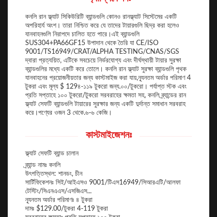
কনলি রান ফ্ল্যাট সিকিউরিটি ব্যান্ডগুলি কোনও রানফ্ল্যাট সিস্টেমের একটি
অপরিহার্য অংশ। তারা নিশ্চিত করে যে তাদের টায়ারগুলি ছিদ্র করা হলেও
যানবাহনগুলি নিরাপদে চালিত হতে পারে।এই ব্যান্ডগুলি
SUS304+PA66GF15 উপাদান থেকে তৈরি যা CE/ISO
9001/TS16949/CRAT/ALPHA TESTING/CNAS/SGS
দ্বারা প্রত্যয়িত, এটিকে সবচেয়ে নির্ভরযোগ্য এবং দীর্ঘস্থায়ী টায়ার সুরক্ষা
ব্যান্ডগুলির মধ্যে একটি করে তোলে। কনলি রান ফ্ল্যাট সুরক্ষা ব্যান্ডগুলি পৃথক
যানবাহনের প্রয়োজনীয়তার জন্য কাস্টমাইজ করা যায়,ন্যূনতম অর্ডার পরিমাণ 4
টুকরা এবং মূল্য $ 129৪-১১৯ টুকরো জন্য.০০/টুকরো। পর্যাপ্ত স্টক এবং
প্রতি সপ্তাহে ১০০ টুকরো/টুকরো সরবরাহের ক্ষমতা সহ, কনলি ব্র্যান্ডের রান
ফ্ল্যাট সেফটি ব্যান্ডগুলি টায়ারের সুরক্ষার জন্য একটি দুর্দান্ত সমাধান সরবরাহ
করে।পণ্যের ওজন 3 থেকে.৬-৬ কেজি।
কাস্টমাইজেশনঃ
ফ্ল্যাট সেফটি ব্যান্ড চালান
ব্র্যান্ড নামঃ কনলি
উৎপত্তিস্থল: শানডং, চীন
সার্টিফিকেশনঃ সিই/আইএসও 9001/টিএস16949/সিআরএটি/আলফা
টেস্টিং/সিএনএএস/এসজিএস...
ন্যূনতম অর্ডার পরিমাণঃ ৪ টুকরা
দামঃ $129.00/টুকরা 4-119 টুকরা