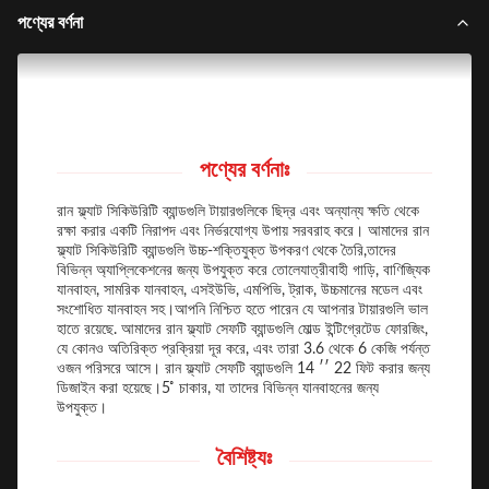
পণ্যের বর্ণনা
পণ্যের বর্ণনাঃ
রান ফ্ল্যাট সিকিউরিটি ব্যান্ডগুলি টায়ারগুলিকে ছিদ্র এবং অন্যান্য ক্ষতি থেকে
রক্ষা করার একটি নিরাপদ এবং নির্ভরযোগ্য উপায় সরবরাহ করে। আমাদের রান
ফ্ল্যাট সিকিউরিটি ব্যান্ডগুলি উচ্চ-শক্তিযুক্ত উপকরণ থেকে তৈরি,তাদের
বিভিন্ন অ্যাপ্লিকেশনের জন্য উপযুক্ত করে তোলেযাত্রীবাহী গাড়ি, বাণিজ্যিক
যানবাহন, সামরিক যানবাহন, এসইউভি, এমপিভি, ট্রাক, উচ্চমানের মডেল এবং
সংশোধিত যানবাহন সহ।আপনি নিশ্চিত হতে পারেন যে আপনার টায়ারগুলি ভাল
হাতে রয়েছে. আমাদের রান ফ্ল্যাট সেফটি ব্যান্ডগুলি মোল্ড ইন্টিগ্রেটেড ফোরজিং,
যে কোনও অতিরিক্ত প্রক্রিয়া দূর করে, এবং তারা 3.6 থেকে 6 কেজি পর্যন্ত
ওজন পরিসরে আসে। রান ফ্ল্যাট সেফটি ব্যান্ডগুলি 14 ′′ 22 ফিট করার জন্য
ডিজাইন করা হয়েছে।5 ̊ চাকার, যা তাদের বিভিন্ন যানবাহনের জন্য
উপযুক্ত।
বৈশিষ্ট্যঃ