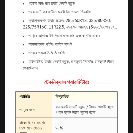
পণ্যের নামঃ রান ফ্ল্যাট সেফটি ব্যান্ড
প্রকারঃ টায়ার ফাটলে জরুরী নিরাপত্তা ডিভাইস
অ্যাপ্লিকেশন টায়ার মডেলঃ 285/60R18, 335/80R20,
225/75R16C, 11R22.5, ২৯৫/৮০আর২২।5২৬৫/৬৫আর১৭...
পণ্যের আকারঃ ইউনিভার্সাল আকার এবং কাস্টম আকার
কাস্টমাইজড পার্টসঃ কাস্টম সমর্থন
পণ্যের ওজনঃ 3.6-6 কেজি
হাইলাইটস: টায়ার সেফটি ব্যান্ড, রানফ্ল্যাট সিস্টেম, রানফ্ল্যাট টায়ার
প্রোটেকশন
টেকনিক্যাল প্যারামিটারঃ
পরামিতি
বিস্তারিত
রান ফ্ল্যাট সেফটি ব্যান্ড / টায়ার সেফটি ব্যান্ড
পণ্যের ধরন
/ রান ফ্ল্যাট টায়ার সুরক্ষা ব্যান্ড
হাবের নীচের অংশের
সাথে যোগাযোগের
৯৮%