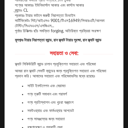
সরবরাহের ক্ষমতাঃ প্রতি সপ্তাহে ১০০ টুকরা
পণ্যের আকারঃ ইউনিভার্সাল আকার এবং কাস্টম আকার
ব্র্যান্ডঃ CL
প্রকারঃ টায়ার ফাটলে জরুরী নিরাপত্তা ডিভাইস
সার্টিফিকেটঃ সিই/আইএসও 9001/টিএস16949/সিআরএটি/আলফা
টেস্টিং/সিএনএএস/এসজিএস...
পৃষ্ঠের চিকিত্সাঃ ছাঁচ সমন্বিত forging, অতিরিক্ত প্রক্রিয়া সংরক্ষণ
মূলশব্দঃ টায়ার নিরাপত্তা ব্যান্ড, রান ফ্ল্যাট টায়ার সুরক্ষা, রান ফ্ল্যাট ব্যান্ড
সহায়তা ও সেবা:
ফ্ল্যাট সিকিউরিটি ব্যান্ড চালান প্রযুক্তিগত সহায়তা এবং পরিষেবা
আমরা রান ফ্ল্যাট সেফটি ব্যান্ডের জন্য প্রযুক্তিগত সহায়তা এবং পরিষেবা
প্রদান করি। আমাদের সহায়তা এবং পরিষেবাগুলির মধ্যে রয়েছেঃ
সাইট ইনস্টলেশন এবং মেরামত
পণ্য ত্রুটি সমাধান এবং পরামর্শ
পণ্য প্রতিস্থাপন এবং খুচরা যন্ত্রাংশ
সফটওয়্যার এবং ফার্মওয়্যার আপডেট
পণ্য সামঞ্জস্যের জন্য সহায়তা
রক্ষণাবেক্ষণ ও গ্যারান্টি সেবা