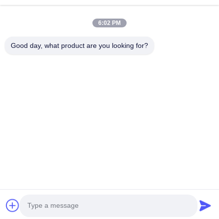
ফোন নম্বর
6:02 PM
কোম্পানির নাম
Good day, what product are you looking for?
ই-মেইল
*
বার্তা
*
জমা দিন
© 2026 Shandong KangRun machinery manufacturing co., LTD.. All Rights
Reserved.