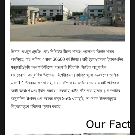
জিনান ঝেংজুন ট্রেডিং কোং লিমিটেড চীনের শানডং প্রদেশের জিনান শহরে
অবস্থিত, যার অফিস এলাকা 36600 বর্গ মিটার।ভারী ট্রাক/হালকা ট্রাক/খনির
যন্ত্রপাতি/কৃষি যন্ত্রপাতি/বিশেষ যন্ত্রপাতি স্টিয়ারিং সিস্টেম আনুষাঙ্গিক,
সাসপেনশন আনুষাঙ্গিক উৎপাদনে বিশেষীকরণ।পর্যাপ্ত খুচরা যন্ত্রাংশের তালিকা
এবং 1:1 উন্নয়ন ক্ষমতা সহ, ওয়ান-স্টপ ক্রয় অর্জনের জন্য একটি পরিপক্ক
অটো যন্ত্রাংশ এবং ট্রাক যন্ত্রাংশ সরবরাহ চেইন গঠন করা হয়েছে।কোম্পানির
আনুষাঙ্গিক উত্পাদন এক বছরের জন্য 95% ওয়ারেন্টি, আপনাকে উদ্বেগমুক্ত
বিক্রয়োত্তর পরিষেবা প্রদান করতে।