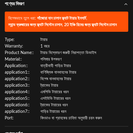
পণ্যের বিবরণ
বিশেষভাবে তুলে ধরা:
সাঁজোয়া যান চালান ফ্ল্যাট টায়ার ইনসার্ট
,
ল্যান্ড ক্রুজারের জন্য ফ্ল্যাট সিস্টেম চালান
,
20 ইঞ্চি রিমের জন্য ফ্ল্যাট সিস্টেম চালান
Type:
টায়ার
Warranty:
1 বছর
Product Name::
টায়ার বিস্ফোরণ জরুরী নিরাপত্তা ডিভাইস
Material::
পলিমার উপকরণ
Application::
যাত্রীবাহী গাড়ির টায়ার
application1::
বাণিজ্যিক যানবাহনের টায়ার
application2::
বিশেষ যানবাহনের টায়ার
application3::
ট্রাকের টায়ার
application4::
এমপিভি টায়ারের ধরন
application5::
এসইউভি টায়ারের ধরন
application6::
ট্রাকের টায়ারের ধরন
application7::
গাড়ির টায়ারের ধরন
Port:
কিংডাও বা গ্রাহকের চাহিদা অনুযায়ী চয়ন করুন