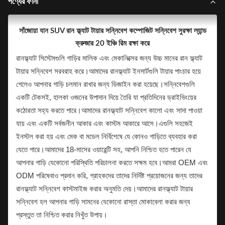
পণ্যের বর্ণনা
সাঁজোয়া যান SUV রান ফ্ল্যাট টায়ার সন্নিবেশ কম্পোজিট সন্নিবেশ সুরক্ষা ল্যান্ড
ক্রুজার 20 ইঞ্চি রিম রক্ষা করে
রানফ্ল্যাট সিস্টেমগুলি গাড়ির মালিক এবং মেকানিক্সের জন্য উচ্চ মানের রান ফ্ল্যাট
টায়ার সন্নিবেশ সরবরাহ করে।আমাদের রানফ্ল্যাট ইনসার্টগুলি টায়ার পাংচার হয়ে
গেলেও আপনার গাড়ি চলমান রাখার জন্য ডিজাইন করা হয়েছে।সন্নিবেশগুলি
একটি টেকসই, হালকা ওজনের উপাদান দিয়ে তৈরি যা প্রতিদিনের ড্রাইভিংয়ের
কঠোরতা সহ্য করতে পারে।আমাদের রানফ্ল্যাট সন্নিবেশ কালো এবং সাদা পাওয়া
যায় এবং একটি সর্বজনীন আকার এবং কাস্টম আকারে আসে।এগুলি সহজেই
ইনস্টল করা হয় এবং মেক বা মডেল নির্বিশেষে যে কোনও গাড়িতে ব্যবহার করা
যেতে পারে।আমাদের 18-মাসের ওয়ারেন্টি সহ, আপনি নিশ্চিত হতে পারেন যে
আপনার গাড়ি যেকোনো পরিস্থিতি পরিচালনা করতে সক্ষম হবে।আমরা OEM এবং
ODM পরিষেবাও প্রদান করি, গ্রাহকদের তাদের নির্দিষ্ট প্রয়োজনের জন্য তাদের
রানফ্ল্যাট সন্নিবেশ কাস্টমাইজ করার অনুমতি দেয়।আমাদের রানফ্ল্যাট টায়ার
সন্নিবেশ হল আপনার গাড়ি সামনের যেকোনো রাস্তা মোকাবেলা করার জন্য
প্রস্তুত তা নিশ্চিত করার নিখুঁত উপায়।