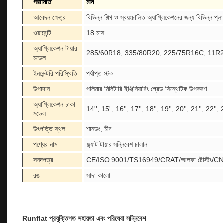
পরামিতি
মান
আবেদন ক্ষেত্র
বিভিন্ন শিল্প ও স্বয়ংচালিত অ্যাপ্লিকেশনের জন্য বিভিন্ন প
ওয়ারেন্টি
18 মাস
অ্যাপ্লিকেশন টায়ার
285/60R18, 335/80R20, 225/75R16C, 11R22.
মডেল
ইনভেন্টরি পরিস্থিতি
পর্যাপ্ত স্টক
উপাদান
পলিমার মিলিটারি ইঞ্জিনিয়ারিং গ্রেড সিন্থেটিক উপকরণ
অ্যাপ্লিকেশন চাকা
14'', 15'', 16'', 17'', 18'', 19'', 20'', 21'', 22'', 
মডেল
উৎপত্তি স্থল
শানডং, চীন
পণ্যের নাম
ফ্ল্যাট টায়ার সন্নিবেশ চালান
সনদপত্র
CE/ISO 9001/TS16949/CRAT/আলফা টেস্টিং/C
রঙ
সাদা কালো
Runflat প্রযুক্তিগত সহায়তা এবং পরিষেবা সন্নিবেশ