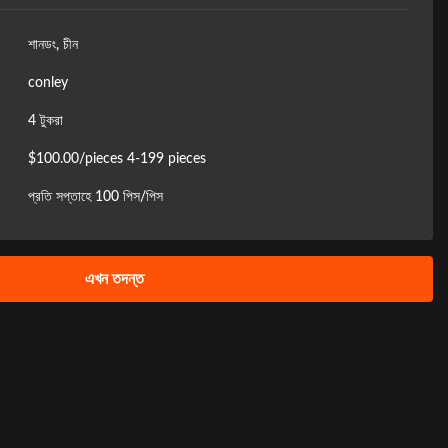
শানডং, চীন
conley
4 টুকরা
$100.00/pieces 4-199 pieces
প্রতি সপ্তাহে 100 পিস/পিস
এখন তদন্ত